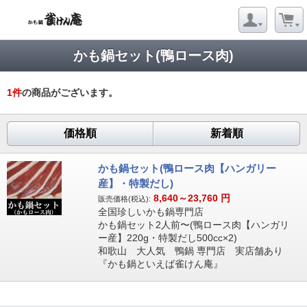
かも鍋セット(鴨ロース肉)
1
件
の商品がございます。
価格順
新着順
かも鍋セット(鴨ロース肉【ハンガリー
産】・特製だし)
8,640～23,760
円
販売価格(税込):
全国珍しいかも鍋専門店
かも鍋セット2人前〜(鴨ロース肉【ハンガリ
ー産】220g・特製だし500cc×2)
和歌山 大人気 鴨鍋 専門店 実店舗あり
『かも鍋といえば雀けん庵』