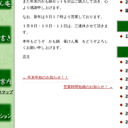
また年末のかも鍋セットを沢山ご購入して頂き、心
より感謝申し上げます。
なお、新年は５日１７時より営業しております。
１月９日・１０日・１１日は、三連休させて頂きま
す。
本年もどうぞ かも鍋 雀けん庵 をどうぞよろし
くお願い申し上げます。
店主
2
2
←
年末年始のお知らせ！！
2
営業時間短縮のお知らせ！
→
2
スマップ
2
2
2
2